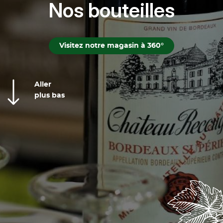
Nos bouteilles
Contact
Visitez notre magasin à 360°
chaysboissons@gmail.com
Aller
plus bas
Nous contacter