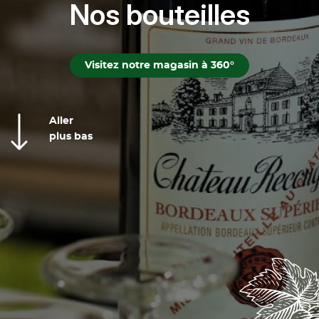
Nos bouteilles
Contact
Visitez notre magasin à 360°
chaysboissons@gmail.com
Aller
plus bas
Nous contacter